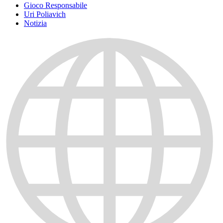
Gioco Responsabile
Uri Poliavich
Notizia