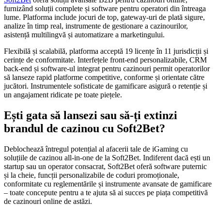
furnizând soluții complete și software pentru operatori din întreaga
lume. Platforma include jocuri de top, gateway-uri de plată sigure,
analize în timp real, instrumente de gestionare a cazinourilor,
asistență multilingvă și automatizare a marketingului.
Flexibilă și scalabilă, platforma acceptă 19 licențe în 11 jurisdicții și
cerințe de conformitate. Interfețele front-end personalizabile, CRM
back-end și software-ul integrat pentru cazinouri permit operatorilor
să lanseze rapid platforme competitive, conforme și orientate către
jucători. Instrumentele sofisticate de gamificare asigură o retenție și
un angajament ridicate pe toate piețele.
Ești gata să lansezi sau să-ți extinzi
brandul de cazinou cu Soft2Bet?
Deblochează întregul potențial al afacerii tale de iGaming cu
soluțiile de cazinou all-in-one de la Soft2Bet. Indiferent dacă ești un
startup sau un operator consacrat, Soft2Bet oferă software puternic
și la cheie, funcții personalizabile de coduri promoționale,
conformitate cu reglementările și instrumente avansate de gamificare
– toate concepute pentru a te ajuta să ai succes pe piața competitivă
de cazinouri online de astăzi.