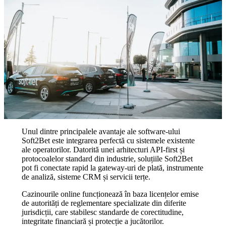
Unul dintre principalele avantaje ale software-ului
Soft2Bet este integrarea perfectă cu sistemele existente
ale operatorilor. Datorită unei arhitecturi API-first și
protocoalelor standard din industrie, soluțiile Soft2Bet
pot fi conectate rapid la gateway-uri de plată, instrumente
de analiză, sisteme CRM și servicii terțe.
Cazinourile online funcționează în baza licențelor emise
de autorități de reglementare specializate din diferite
jurisdicții, care stabilesc standarde de corectitudine,
integritate financiară și protecție a jucătorilor.