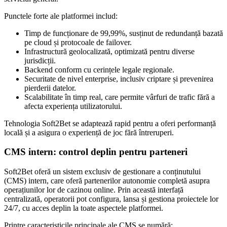
Punctele forte ale platformei includ:
Timp de funcționare de 99,99%, susținut de redundanță bazată
pe cloud și protocoale de failover.
Infrastructură geolocalizată, optimizată pentru diverse
jurisdicții.
Backend conform cu cerințele legale regionale.
Securitate de nivel enterprise, inclusiv criptare și prevenirea
pierderii datelor.
Scalabilitate în timp real, care permite vârfuri de trafic fără a
afecta experiența utilizatorului.
Tehnologia Soft2Bet se adaptează rapid pentru a oferi performanță
locală și a asigura o experiență de joc fără întreruperi.
CMS intern: control deplin pentru parteneri
Soft2Bet oferă un sistem exclusiv de gestionare a conținutului
(CMS) intern, care oferă partenerilor autonomie completă asupra
operațiunilor lor de cazinou online. Prin această interfață
centralizată, operatorii pot configura, lansa și gestiona proiectele lor
24/7, cu acces deplin la toate aspectele platformei.
Printre caracteristicile principale ale CMS se numără: