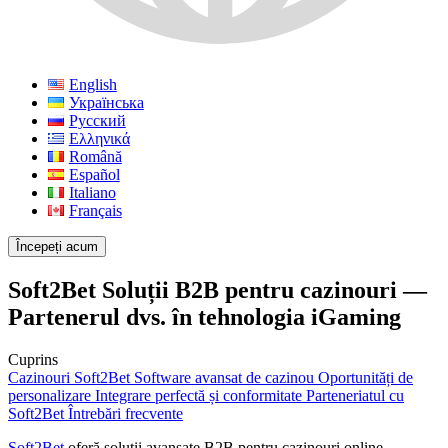
English
Українська
Русский
Ελληνικά
Română
Español
Italiano
Français
Începeți acum
Soft2Bet Soluții B2B pentru cazinouri —
Partenerul dvs. în tehnologia iGaming
Cuprins
Cazinouri Soft2Bet
Software avansat de cazinou
Oportunități de
personalizare
Integrare perfectă și conformitate
Parteneriatul cu
Soft2Bet
Întrebări frecvente
Soft2Bet
oferă soluții avansate B2B pentru cazinouri online,