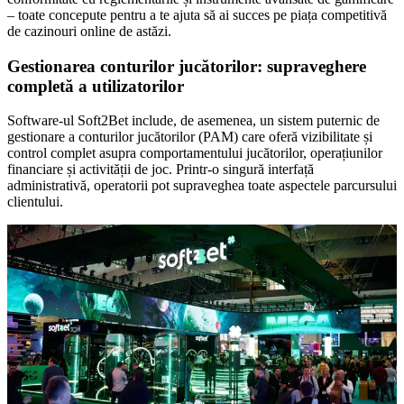
– toate concepute pentru a te ajuta să ai succes pe piața competitivă
de cazinouri online de astăzi.
Gestionarea conturilor jucătorilor: supraveghere
completă a utilizatorilor
Software-ul Soft2Bet include, de asemenea, un sistem puternic de
gestionare a conturilor jucătorilor (PAM) care oferă vizibilitate și
control complet asupra comportamentului jucătorilor, operațiunilor
financiare și activității de joc. Printr-o singură interfață
administrativă, operatorii pot supraveghea toate aspectele parcursului
clientului.