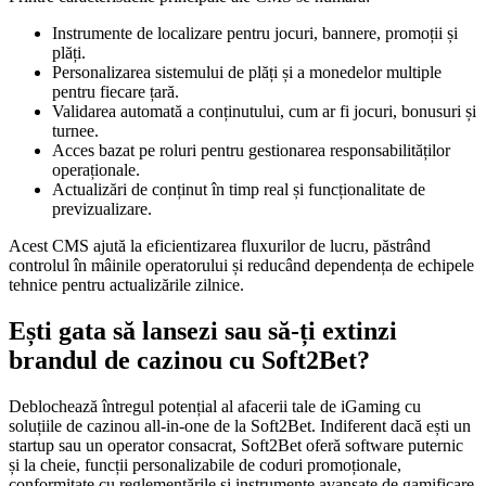
Instrumente de localizare pentru jocuri, bannere, promoții și
plăți.
Personalizarea sistemului de plăți și a monedelor multiple
pentru fiecare țară.
Validarea automată a conținutului, cum ar fi jocuri, bonusuri și
turnee.
Acces bazat pe roluri pentru gestionarea responsabilităților
operaționale.
Actualizări de conținut în timp real și funcționalitate de
previzualizare.
Acest CMS ajută la eficientizarea fluxurilor de lucru, păstrând
controlul în mâinile operatorului și reducând dependența de echipele
tehnice pentru actualizările zilnice.
Ești gata să lansezi sau să-ți extinzi
brandul de cazinou cu Soft2Bet?
Deblochează întregul potențial al afacerii tale de iGaming cu
soluțiile de cazinou all-in-one de la Soft2Bet. Indiferent dacă ești un
startup sau un operator consacrat, Soft2Bet oferă software puternic
și la cheie, funcții personalizabile de coduri promoționale,
conformitate cu reglementările și instrumente avansate de gamificare