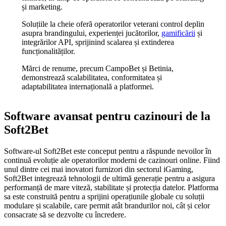
și marketing.
Soluțiile la cheie oferă operatorilor veterani control deplin
asupra brandingului, experienței jucătorilor,
gamificării
și
integrărilor API, sprijinind scalarea și extinderea
funcționalităților.
Mărci de renume, precum CampoBet și Betinia,
demonstrează scalabilitatea, conformitatea și
adaptabilitatea internațională a platformei.
Software avansat pentru cazinouri de la
Soft2Bet
Software-ul Soft2Bet este conceput pentru a răspunde nevoilor în
continuă evoluție ale operatorilor moderni de cazinouri online. Fiind
unul dintre cei mai inovatori furnizori din sectorul iGaming,
Soft2Bet integrează tehnologii de ultimă generație pentru a asigura
performanță de mare viteză, stabilitate și protecția datelor. Platforma
sa este construită pentru a sprijini operațiunile globale cu soluții
modulare și scalabile, care permit atât brandurilor noi, cât și celor
consacrate să se dezvolte cu încredere.