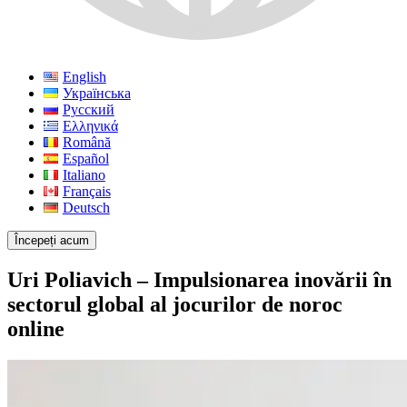
English
Українська
Русский
Ελληνικά
Română
Español
Italiano
Français
Deutsch
Începeți acum
Uri Poliavich – Impulsionarea inovării în
sectorul global al jocurilor de noroc
online