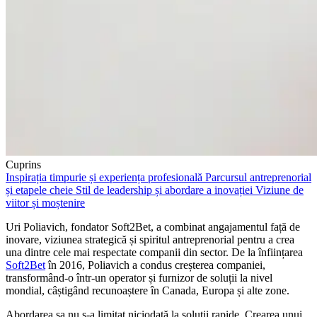
Cuprins
Inspirația timpurie și experiența profesională
Parcursul antreprenorial
și etapele cheie
Stil de leadership și abordare a inovației
Viziune de
viitor și moștenire
Uri Poliavich, fondator Soft2Bet, a combinat angajamentul față de
inovare, viziunea strategică și spiritul antreprenorial pentru a crea
una dintre cele mai respectate companii din sector. De la înființarea
Soft2Bet
în 2016, Poliavich a condus creșterea companiei,
transformând-o într-un operator și furnizor de soluții la nivel
mondial, câștigând recunoaștere în Canada, Europa și alte zone.
Abordarea sa nu s-a limitat niciodată la soluții rapide. Crearea unui