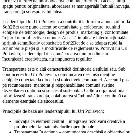
lucrează în direcția unor obiective comune, oferind în același timp
spațiu pentru originalitate, abordarea sa managerială îmbină inovația,
transparența și responsabilitatea.
Leadershipul lui Uri Poliavich a contribuit la formarea unei culturi la
Soft2Bet care pune accent pe creativitate și colaborare, reunind
echipele de tehnologie, design de produs, marketing și conformitate
în jurul unor obiective comune. Această implicare interfuncțională a
sprijinit semnificativ capacitatea Soft2Bet de a se adapta rapid la
schimbările pieței și la modificările de reglementare. Potrivit lui Uri
Poliavich, leadershipul înseamnă crearea unui mediu care
încurajează creativitatea, nu impunerea regulilor.
Transparența este o altă caracteristică definitorie a stilului său. Sub
conducerea lui Uri Poliavich, comunicarea deschisă menține
echipele conectate la direcția și obiectivele companiei. Accentul pus
pe recunoaștere, mentorat și responsabilitate comună susține
dezvoltarea continuă și succesul sustenabil. Cultura organizațională
prioritizează transparența, colaborarea și îmbunătățirea continuă ca
elemente esențiale ale succesului.
Principiile de bază ale leadershipului lui Uri Poliavich:
Inovația ca element central – integrarea rezolvării creative a
problemelor la toate nivelurile operaționale.
Transparența în acțiune – comunicarea deschisă a obiectivelor,