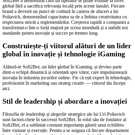
Soft2Bet a demonstrat cum un operator se poate extinde la nivel
global fără a sacrifica relevanța locală prin aceste lansări. Fiecare
brand a devenit un punct de cotitură în cariera de afaceri a lui
Poliavich, demonstrând capacitatea sa de a îmbina creativitatea cu
respectarea strictă a reglementărilor. Creșterea rapidă a companiei a
transformat-o într-o forță majoră pe scena mondială și a stabilit noi
standarde pentru inovație și succes pe termen lung.
Construiește-ți viitorul alături de un lider
global în inovație și tehnologie iGaming
Alătură-te Soft2Bet, un lider global în iGaming, și devino parte
dintr-o echipă dinamică și orientată spre viitor, care impulsionează
inovația în industria jocurilor online. Fie că ești expert în tehnologie,
profesionist în marketing sau strateg creativ — viitorul tău începe
aici.
Stil de leadership și abordare a inovației
Filosofia de leadership și alegerile strategice ale lui Uri Poliavich
sunt factori-cheie în succesul Soft2Bet. În rolul său de fondator al
Soft2Bet, el a subliniat constant importanța găsirii unui echilibru
între viziune și execuție. Pentru a se asigura că fiecare departament