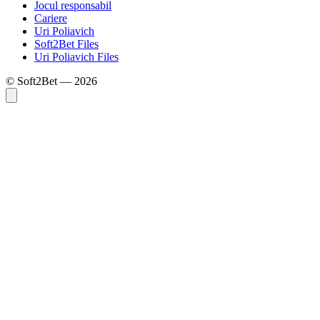
Jocul responsabil
Cariere
Uri Poliavich
Soft2Bet Files
Uri Poliavich Files
©️ Soft2Bet — 2026